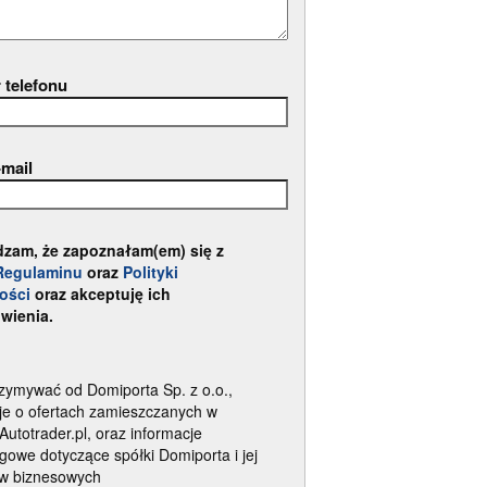
 telefonu
-mail
dzam, że zapoznałam(em) się z
Regulaminu
oraz
Polityki
ości
oraz akceptuję ich
wienia.
zymywać od Domiporta Sp. z o.o.,
je o ofertach zamieszczanych w
 Autotrader.pl, oraz informacje
gowe dotyczące spółki Domiporta i jej
ów biznesowych