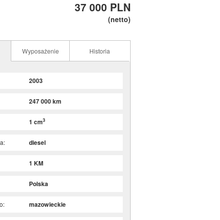
37 000 PLN
(netto)
Wyposażenie
Historia
2003
247 000 km
3
1 cm
a:
diesel
1 KM
Polska
o:
mazowieckie