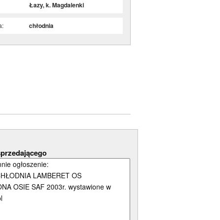
Łazy, k. Magdalenki
a:
chłodnia
sprzedającego