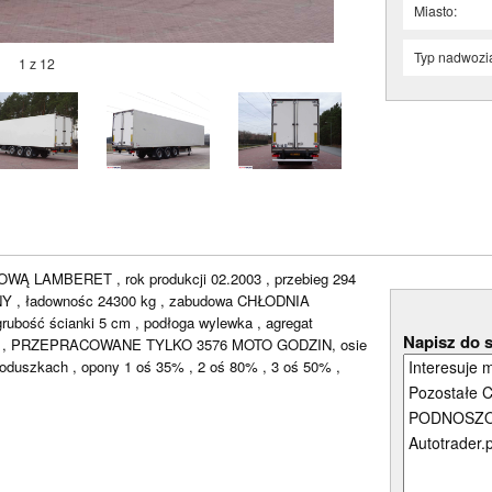
Miasto:
Typ nadwozi
1 z 12
LAMBERET , rok produkcji 02.2003 , przebieg 294
 , ładownośc 24300 kg , zabudowa CHŁODNIA
ubość ścianki 5 cm , podłoga wylewka , agregat
Napisz do 
ny , PRZEPRACOWANE TYLKO 3576 MOTO GODZIN, osie
oduszkach , opony 1 oś 35% , 2 oś 80% , 3 oś 50% ,