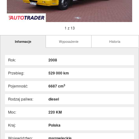
1 z 13
Informacje
Wyposażenie
Historia
Rok:
2008
Przebieg:
529 000 km
3
Pojemność:
6687 cm
Rodzaj paliwa:
diesel
Moc:
220 KM
Kraj:
Polska
Województwo:
mazowieckie