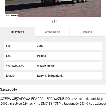
1 z 11
Informacje
Wyposażenie
Historia
Rok:
2009
Kraj:
Polska
Województwo:
mazowieckie
Miasto:
Łazy, k. Magdalenki
Szczegóły
CZEPA CIĘŻAROWA FRAPPA , FRC WAZNE DO 02/2018 , rok produkcji:
.2009 , przebieg 524 tys km , DMC 34 TONY , ładownośc 25340 kg , zabudo